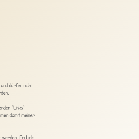
 und dürfen nicht
rden.
enden "Links"
immen damit meiner
 werden. Ein Link