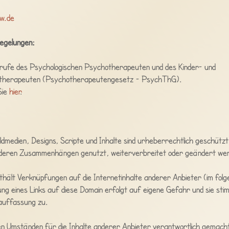
w.de
egelungen:
rufe des Psychologischen Psychotherapeuten und des Kinder- und
otherapeuten (Psychotherapeutengesetz - PsychThG).
Sie
hier
.
ldmedien, Designs, Scripte und Inhalte sind urheberrechtlich geschützt
anderen Zusammenhängen genutzt, weiterverbreitet oder geändert we
ält Verknüpfungen auf die Internetinhalte anderer Anbieter (im folg
ng eines Links auf diese Domain erfolgt auf eigene Gefahr und sie st
auffassung zu.
en Umständen für die Inhalte anderer Anbieter verantwortlich gemacht