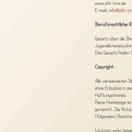
www.ptk-nrw.de
E-mail:
info@ptk-nr
Berufsrechtliche R
Gesetz über die Be
Jugendlichenpsych
Das Gesetz finden 
Copyright
:
Alle verwendeten Bi
ohne Erlaubnis in 
Haftungshinweis:
Diese Homepage enth
genannt). Die Nutzu
(folgenden) Rechts
Ich kann unter kein