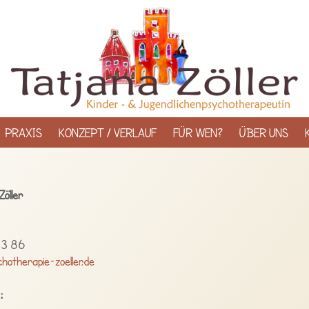
PRAXIS
KONZEPT / VERLAUF
FÜR WEN?
ÜBER UNS
Zöller
13 86
hotherapie-zoeller.de
: