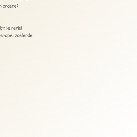
ch andere)
ch keinerlei
rapie-zoeller.de