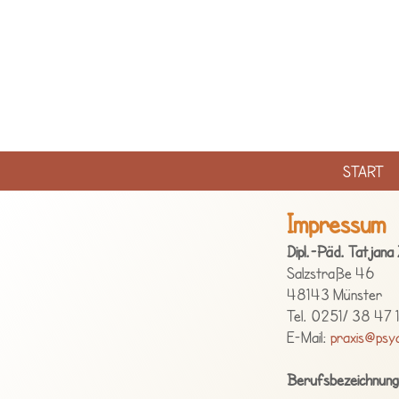
START
Impressum
Dipl.-Päd. Tatjana 
Salzstraße 46
48143 Münster
Tel. 0251/ 38 47 
E-Mail:
praxis@psyc
Berufsbezeichnung