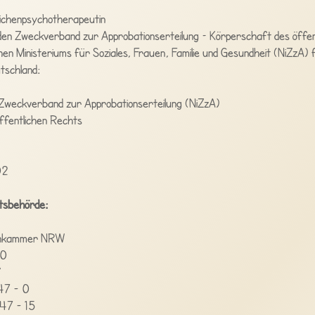
lichenpsychotherapeutin
den Zweckverband zur Approbationserteilung – Körperschaft des öffen
en Ministeriums für Soziales, Frauen, Familie und Gesundheit (NiZzA) f
tschland:
Zweckverband zur Approbationserteilung (NiZzA)
ffentlichen Rechts
02
tsbehörde:
enkammer NRW
10
f
47 - 0
 47 - 15